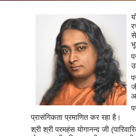
य
र
स
भ
प
उ
प
ज
आ
प
प्रासंगिकता प्रमाणित कर रहा है।
श्री श्री परमहंस योगानन्द जी (पारिव