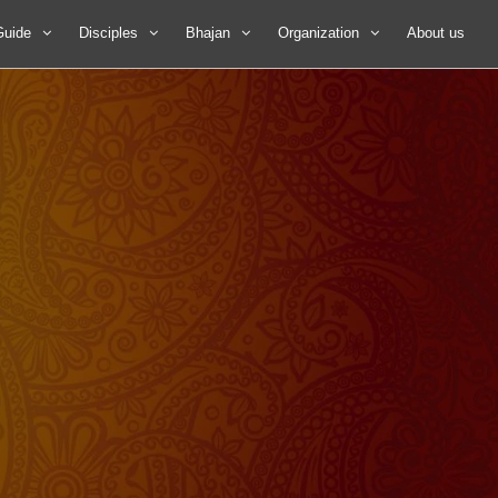
Guide
Disciples
Bhajan
Organization
About us
्गदर्शन
डा0 लुईस
काॅस्मिक चैण्ट्स
Yogoda Satsanga
Society of India
दन प्रक्रिया
तारा माँ
श्लोक एंव मंत्रपाठ
Self - Realization
Fellowship
स्वामी मोक्षानन्द जी
श्री जगत जननी भजन
Online Book Store
स्वामी भक्तानन्द जी
श्रीगुरू भजन
राजर्षि जनकानन्द जी
श्री शिव भजन
All Disciple
श्री राम भजन
श्री कृष्ण भजन
निर्गुण भजन
सुफी भजन